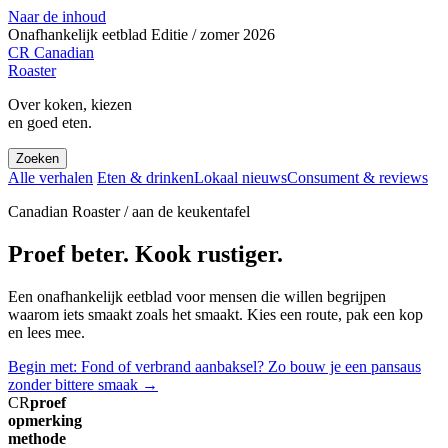
Naar de inhoud
Onafhankelijk eetblad
Editie / zomer 2026
CR
Canadian
Roaster
Over koken, kiezen
en goed eten.
Zoeken
Alle verhalen
Eten & drinken
Lokaal nieuws
Consument & reviews
Canadian Roaster / aan de keukentafel
Proef beter. Kook rustiger.
Een onafhankelijk eetblad voor mensen die willen begrijpen
waarom iets smaakt zoals het smaakt. Kies een route, pak een kop
en lees mee.
Begin met: Fond of verbrand aanbaksel? Zo bouw je een pansaus
zonder bittere smaak
→
CR
proef
opmerking
methode