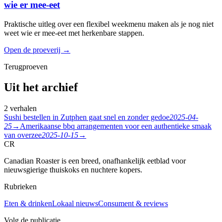
wie er mee-eet
Praktische uitleg over een flexibel weekmenu maken als je nog niet
weet wie er mee-eet met herkenbare stappen.
Open de proeverij
→
Terugproeven
Uit het archief
2 verhalen
Sushi bestellen in Zutphen gaat snel en zonder gedoe
2025-04-
25
→
Amerikaanse bbq arrangementen voor een authentieke smaak
van overzee
2025-10-15
→
CR
Canadian Roaster is een breed, onafhankelijk eetblad voor
nieuwsgierige thuiskoks en nuchtere kopers.
Rubrieken
Eten & drinken
Lokaal nieuws
Consument & reviews
Volg de publicatie