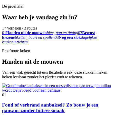
De proeftafel
Waar heb je vandaag zin in?
17 verhalen / 3 routes
01
Handen uit de mouwen
hitte, pan en timing
02
Bewust
kiezen
etiketten, buurt en spullen
03
Nog een slok
dagelijkse
keukeninzichten
Proefroute koken
Handen uit de mouwen
Van een vlak gerecht tot een flexibele week: deze stukken maken
koken leesbaar zonder het plezier eruit te rekenen.
01
Fond of verbrand aanbaksel? Zo bouw je een
pansaus zonder bittere smaak