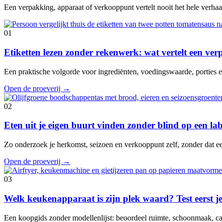
Een verpakking, apparaat of verkooppunt vertelt nooit het hele verhaal
01
Etiketten lezen zonder rekenwerk: wat vertelt een ve
Een praktische volgorde voor ingrediënten, voedingswaarde, porties en
Open de proeverij
→
02
Eten uit je eigen buurt vinden zonder blind op een lab
Zo onderzoek je herkomst, seizoen en verkooppunt zelf, zonder dat e
Open de proeverij
→
03
Welk keukenapparaat is zijn plek waard? Test eerst je
Een koopgids zonder modellenlijst: beoordeel ruimte, schoonmaak, cap