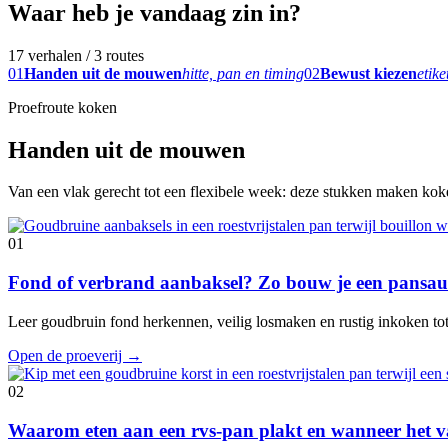
Waar heb je vandaag zin in?
17 verhalen / 3 routes
01
Handen uit de mouwen
hitte, pan en timing
02
Bewust kiezen
etike
Proefroute koken
Handen uit de mouwen
Van een vlak gerecht tot een flexibele week: deze stukken maken koken
01
Fond of verbrand aanbaksel? Zo bouw je een pansaus
Leer goudbruin fond herkennen, veilig losmaken en rustig inkoken tot e
Open de proeverij
→
02
Waarom eten aan een rvs-pan plakt en wanneer het va