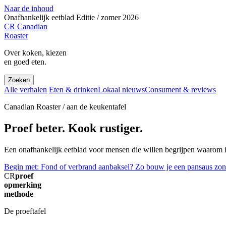
Naar de inhoud
Onafhankelijk eetblad
Editie / zomer 2026
CR
Canadian
Roaster
Over koken, kiezen
en goed eten.
Zoeken
Alle verhalen
Eten & drinken
Lokaal nieuws
Consument & reviews
Canadian Roaster / aan de keukentafel
Proef beter. Kook rustiger.
Een onafhankelijk eetblad voor mensen die willen begrijpen waarom ie
Begin met: Fond of verbrand aanbaksel? Zo bouw je een pansaus zon
CR
proef
opmerking
methode
De proeftafel