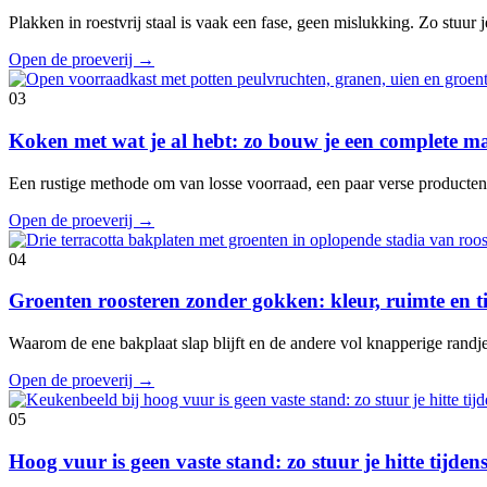
Plakken in roestvrij staal is vaak een fase, geen mislukking. Zo stuur je
Open de proeverij
→
03
Koken met wat je al hebt: zo bouw je een complete ma
Een rustige methode om van losse voorraad, een paar verse producte
Open de proeverij
→
04
Groenten roosteren zonder gokken: kleur, ruimte en 
Waarom de ene bakplaat slap blijft en de andere vol knapperige randje
Open de proeverij
→
05
Hoog vuur is geen vaste stand: zo stuur je hitte tijde