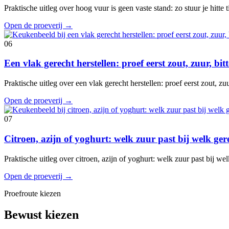
Praktische uitleg over hoog vuur is geen vaste stand: zo stuur je hitte
Open de proeverij
→
06
Een vlak gerecht herstellen: proef eerst zout, zuur, bi
Praktische uitleg over een vlak gerecht herstellen: proef eerst zout, z
Open de proeverij
→
07
Citroen, azijn of yoghurt: welk zuur past bij welk ger
Praktische uitleg over citroen, azijn of yoghurt: welk zuur past bij w
Open de proeverij
→
Proefroute kiezen
Bewust kiezen