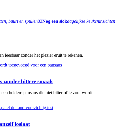
tten, buurt en spullen
03
Nog een slok
dagelijkse keukeninzichten
 leesbaar zonder het plezier eruit te rekenen.
 zonder bittere smaak
en heldere pansaus die niet bitter of te zout wordt.
nzelf loslaat