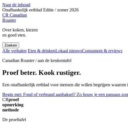
Naar de inhoud
Onafhankelijk eetblad
Editie / zomer 2026
CR
Canadian
Roaster
Over koken, kiezen
en goed eten.
Zoeken
Alle verhalen
Eten & drinken
Lokaal nieuws
Consument & reviews
Canadian Roaster / aan de keukentafel
Proef beter. Kook rustiger.
Een onafhankelijk eetblad voor mensen die willen begrijpen waarom ie
Begin met: Fond of verbrand aanbaksel? Zo bouw je een pansaus zon
CR
proef
opmerking
methode
De proeftafel