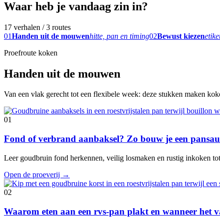
Waar heb je vandaag zin in?
17 verhalen / 3 routes
01
Handen uit de mouwen
hitte, pan en timing
02
Bewust kiezen
etike
Proefroute koken
Handen uit de mouwen
Van een vlak gerecht tot een flexibele week: deze stukken maken koken
01
Fond of verbrand aanbaksel? Zo bouw je een pansaus
Leer goudbruin fond herkennen, veilig losmaken en rustig inkoken tot e
Open de proeverij
→
02
Waarom eten aan een rvs-pan plakt en wanneer het va