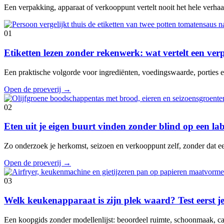
Een verpakking, apparaat of verkooppunt vertelt nooit het hele verhaal
01
Etiketten lezen zonder rekenwerk: wat vertelt een ve
Een praktische volgorde voor ingrediënten, voedingswaarde, porties en
Open de proeverij
→
02
Eten uit je eigen buurt vinden zonder blind op een lab
Zo onderzoek je herkomst, seizoen en verkooppunt zelf, zonder dat e
Open de proeverij
→
03
Welk keukenapparaat is zijn plek waard? Test eerst je
Een koopgids zonder modellenlijst: beoordeel ruimte, schoonmaak, cap