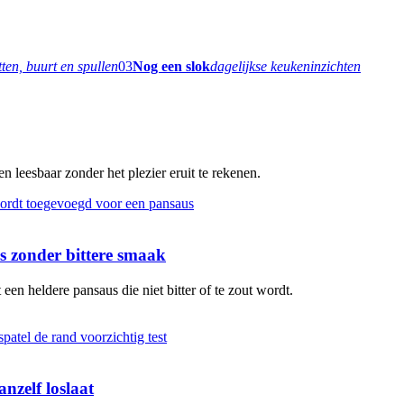
tten, buurt en spullen
03
Nog een slok
dagelijkse keukeninzichten
 leesbaar zonder het plezier eruit te rekenen.
 zonder bittere smaak
en heldere pansaus die niet bitter of te zout wordt.
nzelf loslaat