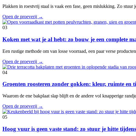
Plakken in roestvrij staal is vaak een fase, geen mislukking. Zo stuur je
Open de proeverij
→
03
Koken met wat je al hebt: zo bouw je een complete ma
Een rustige methode om van losse voorraad, een paar verse producte
Open de proeverij
→
04
Groenten roosteren zonder gokken: kleur, ruimte en 
Waarom de ene bakplaat slap blijft en de andere vol knapperige randje
Open de proeverij
→
05
Hoog vuur is geen vaste stand: zo stuur je hitte tijde