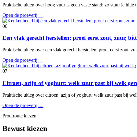
Praktische uitleg over hoog vuur is geen vaste stand: zo stuur je hitte
Open de proeverij
→
06
Een vlak gerecht herstellen: proef eerst zout, zuur, bi
Praktische uitleg over een vlak gerecht herstellen: proef eerst zout, z
Open de proeverij
→
07
Citroen, azijn of yoghurt: welk zuur past bij welk ger
Praktische uitleg over citroen, azijn of yoghurt: welk zuur past bij w
Open de proeverij
→
Proefroute kiezen
Bewust kiezen