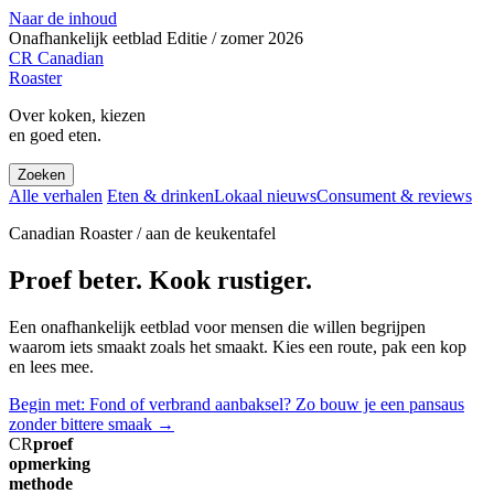
Naar de inhoud
Onafhankelijk eetblad
Editie / zomer 2026
CR
Canadian
Roaster
Over koken, kiezen
en goed eten.
Zoeken
Alle verhalen
Eten & drinken
Lokaal nieuws
Consument & reviews
Canadian Roaster / aan de keukentafel
Proef beter. Kook rustiger.
Een onafhankelijk eetblad voor mensen die willen begrijpen
waarom iets smaakt zoals het smaakt. Kies een route, pak een kop
en lees mee.
Begin met: Fond of verbrand aanbaksel? Zo bouw je een pansaus
zonder bittere smaak
→
CR
proef
opmerking
methode