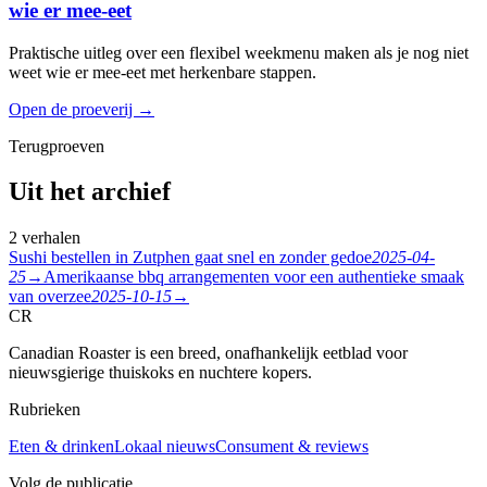
wie er mee-eet
Praktische uitleg over een flexibel weekmenu maken als je nog niet
weet wie er mee-eet met herkenbare stappen.
Open de proeverij
→
Terugproeven
Uit het archief
2 verhalen
Sushi bestellen in Zutphen gaat snel en zonder gedoe
2025-04-
25
→
Amerikaanse bbq arrangementen voor een authentieke smaak
van overzee
2025-10-15
→
CR
Canadian Roaster is een breed, onafhankelijk eetblad voor
nieuwsgierige thuiskoks en nuchtere kopers.
Rubrieken
Eten & drinken
Lokaal nieuws
Consument & reviews
Volg de publicatie