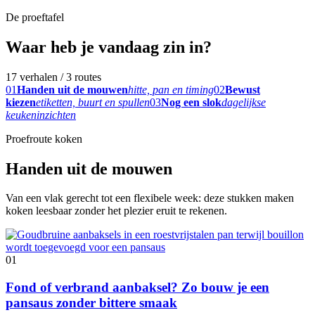
De proeftafel
Waar heb je vandaag zin in?
17 verhalen / 3 routes
01
Handen uit de mouwen
hitte, pan en timing
02
Bewust
kiezen
etiketten, buurt en spullen
03
Nog een slok
dagelijkse
keukeninzichten
Proefroute koken
Handen uit de mouwen
Van een vlak gerecht tot een flexibele week: deze stukken maken
koken leesbaar zonder het plezier eruit te rekenen.
01
Fond of verbrand aanbaksel? Zo bouw je een
pansaus zonder bittere smaak