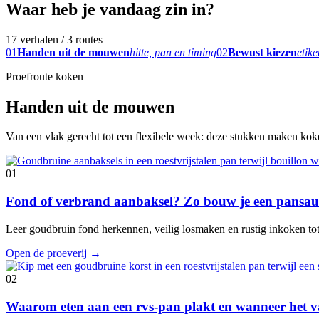
Waar heb je vandaag zin in?
17 verhalen / 3 routes
01
Handen uit de mouwen
hitte, pan en timing
02
Bewust kiezen
etike
Proefroute koken
Handen uit de mouwen
Van een vlak gerecht tot een flexibele week: deze stukken maken koken
01
Fond of verbrand aanbaksel? Zo bouw je een pansaus
Leer goudbruin fond herkennen, veilig losmaken en rustig inkoken tot e
Open de proeverij
→
02
Waarom eten aan een rvs-pan plakt en wanneer het va