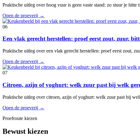
Praktische uitleg over hoog vuur is geen vaste stand: zo stuur je hitte
Open de proeverij
→
06
Een vlak gerecht herstellen: proef eerst zout, zuur, bi
Praktische uitleg over een vlak gerecht herstellen: proef eerst zout, z
Open de proeverij
→
07
Citroen, azijn of yoghurt: welk zuur past bij welk ger
Praktische uitleg over citroen, azijn of yoghurt: welk zuur past bij w
Open de proeverij
→
Proefroute kiezen
Bewust kiezen