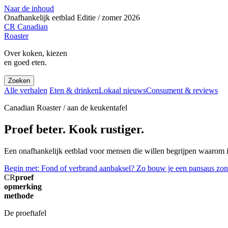
Naar de inhoud
Onafhankelijk eetblad
Editie / zomer 2026
CR
Canadian
Roaster
Over koken, kiezen
en goed eten.
Zoeken
Alle verhalen
Eten & drinken
Lokaal nieuws
Consument & reviews
Canadian Roaster / aan de keukentafel
Proef beter. Kook rustiger.
Een onafhankelijk eetblad voor mensen die willen begrijpen waarom ie
Begin met: Fond of verbrand aanbaksel? Zo bouw je een pansaus zon
CR
proef
opmerking
methode
De proeftafel