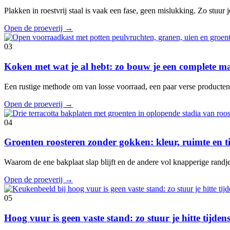
Plakken in roestvrij staal is vaak een fase, geen mislukking. Zo stuur je
Open de proeverij
→
03
Koken met wat je al hebt: zo bouw je een complete ma
Een rustige methode om van losse voorraad, een paar verse producte
Open de proeverij
→
04
Groenten roosteren zonder gokken: kleur, ruimte en 
Waarom de ene bakplaat slap blijft en de andere vol knapperige randje
Open de proeverij
→
05
Hoog vuur is geen vaste stand: zo stuur je hitte tijde