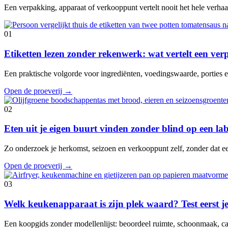
Een verpakking, apparaat of verkooppunt vertelt nooit het hele verhaal
01
Etiketten lezen zonder rekenwerk: wat vertelt een ve
Een praktische volgorde voor ingrediënten, voedingswaarde, porties en
Open de proeverij
→
02
Eten uit je eigen buurt vinden zonder blind op een lab
Zo onderzoek je herkomst, seizoen en verkooppunt zelf, zonder dat e
Open de proeverij
→
03
Welk keukenapparaat is zijn plek waard? Test eerst je
Een koopgids zonder modellenlijst: beoordeel ruimte, schoonmaak, cap