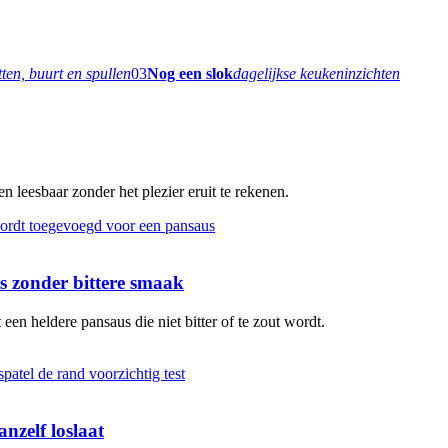
tten, buurt en spullen
03
Nog een slok
dagelijkse keukeninzichten
 leesbaar zonder het plezier eruit te rekenen.
 zonder bittere smaak
en heldere pansaus die niet bitter of te zout wordt.
nzelf loslaat