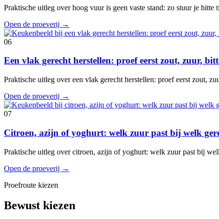
Praktische uitleg over hoog vuur is geen vaste stand: zo stuur je hitte
Open de proeverij
→
06
Een vlak gerecht herstellen: proef eerst zout, zuur, bi
Praktische uitleg over een vlak gerecht herstellen: proef eerst zout, z
Open de proeverij
→
07
Citroen, azijn of yoghurt: welk zuur past bij welk ger
Praktische uitleg over citroen, azijn of yoghurt: welk zuur past bij w
Open de proeverij
→
Proefroute kiezen
Bewust kiezen