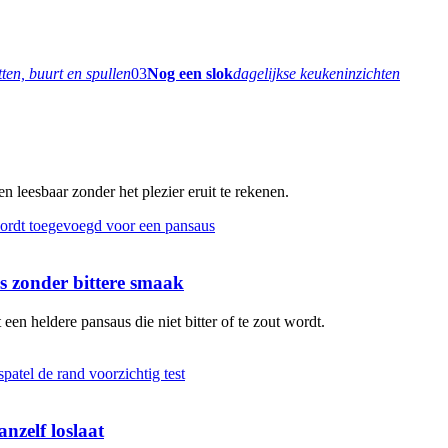
tten, buurt en spullen
03
Nog een slok
dagelijkse keukeninzichten
 leesbaar zonder het plezier eruit te rekenen.
 zonder bittere smaak
en heldere pansaus die niet bitter of te zout wordt.
nzelf loslaat