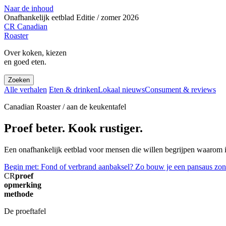
Naar de inhoud
Onafhankelijk eetblad
Editie / zomer 2026
CR
Canadian
Roaster
Over koken, kiezen
en goed eten.
Zoeken
Alle verhalen
Eten & drinken
Lokaal nieuws
Consument & reviews
Canadian Roaster / aan de keukentafel
Proef beter. Kook rustiger.
Een onafhankelijk eetblad voor mensen die willen begrijpen waarom ie
Begin met: Fond of verbrand aanbaksel? Zo bouw je een pansaus zon
CR
proef
opmerking
methode
De proeftafel