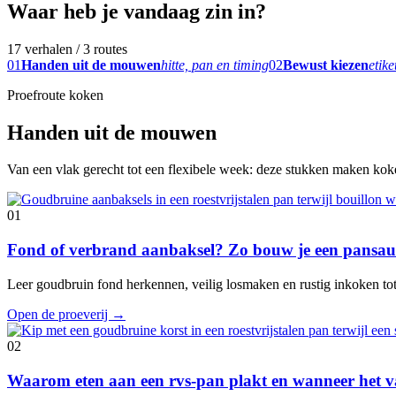
Waar heb je vandaag zin in?
17 verhalen / 3 routes
01
Handen uit de mouwen
hitte, pan en timing
02
Bewust kiezen
etike
Proefroute koken
Handen uit de mouwen
Van een vlak gerecht tot een flexibele week: deze stukken maken koken
01
Fond of verbrand aanbaksel? Zo bouw je een pansaus
Leer goudbruin fond herkennen, veilig losmaken en rustig inkoken tot e
Open de proeverij
→
02
Waarom eten aan een rvs-pan plakt en wanneer het va