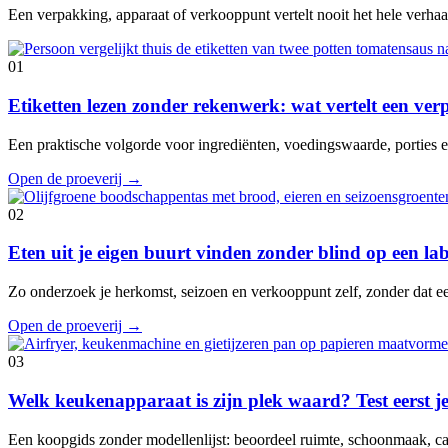
Een verpakking, apparaat of verkooppunt vertelt nooit het hele verhaal
01
Etiketten lezen zonder rekenwerk: wat vertelt een ve
Een praktische volgorde voor ingrediënten, voedingswaarde, porties en
Open de proeverij
→
02
Eten uit je eigen buurt vinden zonder blind op een lab
Zo onderzoek je herkomst, seizoen en verkooppunt zelf, zonder dat e
Open de proeverij
→
03
Welk keukenapparaat is zijn plek waard? Test eerst je
Een koopgids zonder modellenlijst: beoordeel ruimte, schoonmaak, cap