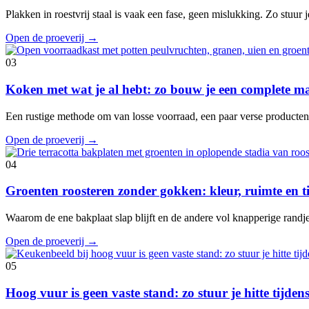
Plakken in roestvrij staal is vaak een fase, geen mislukking. Zo stuur je
Open de proeverij
→
03
Koken met wat je al hebt: zo bouw je een complete ma
Een rustige methode om van losse voorraad, een paar verse producte
Open de proeverij
→
04
Groenten roosteren zonder gokken: kleur, ruimte en 
Waarom de ene bakplaat slap blijft en de andere vol knapperige randje
Open de proeverij
→
05
Hoog vuur is geen vaste stand: zo stuur je hitte tijde