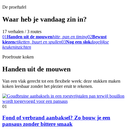
De proeftafel
Waar heb je vandaag zin in?
17 verhalen / 3 routes
01
Handen uit de mouwen
hitte, pan en timing
02
Bewust
kiezen
etiketten, buurt en spullen
03
Nog een slok
dagelijkse
keukeninzichten
Proefroute koken
Handen uit de mouwen
Van een vlak gerecht tot een flexibele week: deze stukken maken
koken leesbaar zonder het plezier eruit te rekenen.
01
Fond of verbrand aanbaksel? Zo bouw je een
pansaus zonder bittere smaak