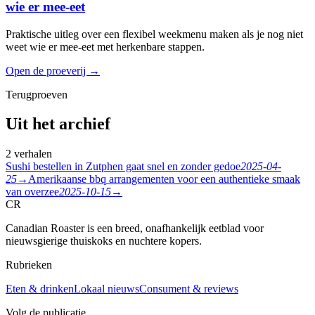
wie er mee-eet
Praktische uitleg over een flexibel weekmenu maken als je nog niet
weet wie er mee-eet met herkenbare stappen.
Open de proeverij
→
Terugproeven
Uit het archief
2 verhalen
Sushi bestellen in Zutphen gaat snel en zonder gedoe
2025-04-
25
→
Amerikaanse bbq arrangementen voor een authentieke smaak
van overzee
2025-10-15
→
CR
Canadian Roaster is een breed, onafhankelijk eetblad voor
nieuwsgierige thuiskoks en nuchtere kopers.
Rubrieken
Eten & drinken
Lokaal nieuws
Consument & reviews
Volg de publicatie