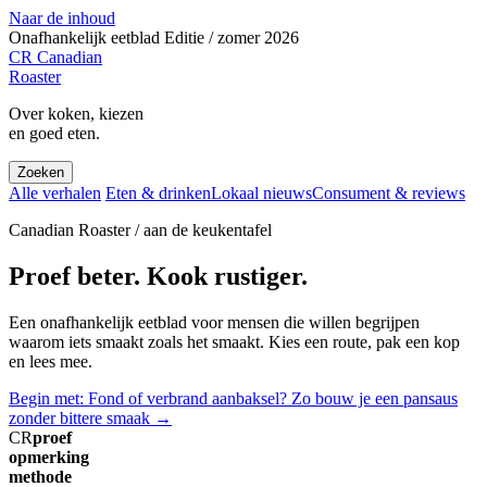
Naar de inhoud
Onafhankelijk eetblad
Editie / zomer 2026
CR
Canadian
Roaster
Over koken, kiezen
en goed eten.
Zoeken
Alle verhalen
Eten & drinken
Lokaal nieuws
Consument & reviews
Canadian Roaster / aan de keukentafel
Proef beter. Kook rustiger.
Een onafhankelijk eetblad voor mensen die willen begrijpen
waarom iets smaakt zoals het smaakt. Kies een route, pak een kop
en lees mee.
Begin met: Fond of verbrand aanbaksel? Zo bouw je een pansaus
zonder bittere smaak
→
CR
proef
opmerking
methode