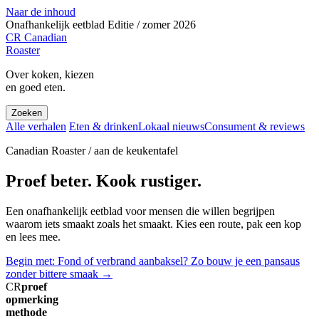
Naar de inhoud
Onafhankelijk eetblad
Editie / zomer 2026
CR
Canadian
Roaster
Over koken, kiezen
en goed eten.
Zoeken
Alle verhalen
Eten & drinken
Lokaal nieuws
Consument & reviews
Canadian Roaster / aan de keukentafel
Proef beter. Kook rustiger.
Een onafhankelijk eetblad voor mensen die willen begrijpen
waarom iets smaakt zoals het smaakt. Kies een route, pak een kop
en lees mee.
Begin met: Fond of verbrand aanbaksel? Zo bouw je een pansaus
zonder bittere smaak
→
CR
proef
opmerking
methode