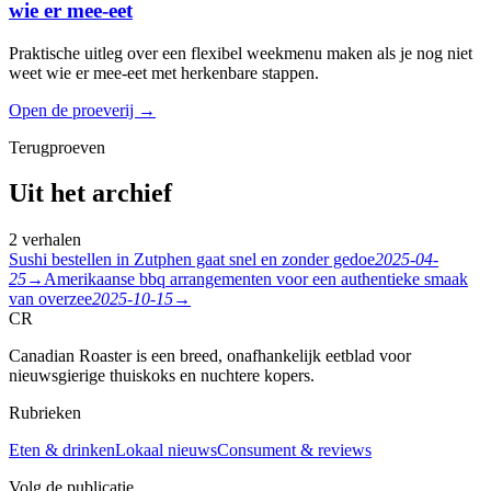
wie er mee-eet
Praktische uitleg over een flexibel weekmenu maken als je nog niet
weet wie er mee-eet met herkenbare stappen.
Open de proeverij
→
Terugproeven
Uit het archief
2 verhalen
Sushi bestellen in Zutphen gaat snel en zonder gedoe
2025-04-
25
→
Amerikaanse bbq arrangementen voor een authentieke smaak
van overzee
2025-10-15
→
CR
Canadian Roaster is een breed, onafhankelijk eetblad voor
nieuwsgierige thuiskoks en nuchtere kopers.
Rubrieken
Eten & drinken
Lokaal nieuws
Consument & reviews
Volg de publicatie