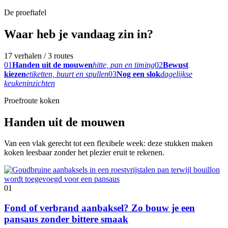
De proeftafel
Waar heb je vandaag zin in?
17 verhalen / 3 routes
01
Handen uit de mouwen
hitte, pan en timing
02
Bewust
kiezen
etiketten, buurt en spullen
03
Nog een slok
dagelijkse
keukeninzichten
Proefroute koken
Handen uit de mouwen
Van een vlak gerecht tot een flexibele week: deze stukken maken
koken leesbaar zonder het plezier eruit te rekenen.
01
Fond of verbrand aanbaksel? Zo bouw je een
pansaus zonder bittere smaak