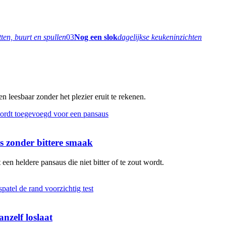
tten, buurt en spullen
03
Nog een slok
dagelijkse keukeninzichten
 leesbaar zonder het plezier eruit te rekenen.
 zonder bittere smaak
en heldere pansaus die niet bitter of te zout wordt.
nzelf loslaat