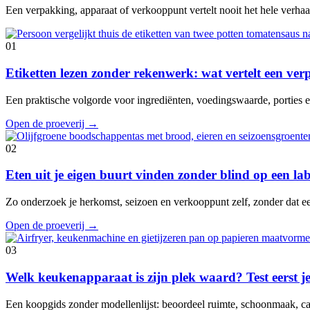
Een verpakking, apparaat of verkooppunt vertelt nooit het hele verhaal
01
Etiketten lezen zonder rekenwerk: wat vertelt een ve
Een praktische volgorde voor ingrediënten, voedingswaarde, porties en
Open de proeverij
→
02
Eten uit je eigen buurt vinden zonder blind op een lab
Zo onderzoek je herkomst, seizoen en verkooppunt zelf, zonder dat e
Open de proeverij
→
03
Welk keukenapparaat is zijn plek waard? Test eerst je
Een koopgids zonder modellenlijst: beoordeel ruimte, schoonmaak, cap