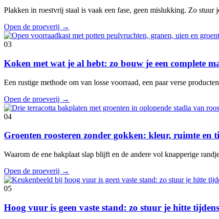
Plakken in roestvrij staal is vaak een fase, geen mislukking. Zo stuur je
Open de proeverij
→
03
Koken met wat je al hebt: zo bouw je een complete ma
Een rustige methode om van losse voorraad, een paar verse producte
Open de proeverij
→
04
Groenten roosteren zonder gokken: kleur, ruimte en 
Waarom de ene bakplaat slap blijft en de andere vol knapperige randje
Open de proeverij
→
05
Hoog vuur is geen vaste stand: zo stuur je hitte tijde