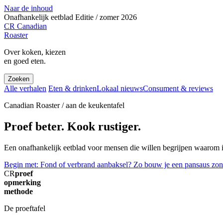
Naar de inhoud
Onafhankelijk eetblad
Editie / zomer 2026
CR
Canadian
Roaster
Over koken, kiezen
en goed eten.
Zoeken
Alle verhalen
Eten & drinken
Lokaal nieuws
Consument & reviews
Canadian Roaster / aan de keukentafel
Proef beter. Kook rustiger.
Een onafhankelijk eetblad voor mensen die willen begrijpen waarom ie
Begin met: Fond of verbrand aanbaksel? Zo bouw je een pansaus zon
CR
proef
opmerking
methode
De proeftafel