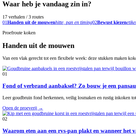
Waar heb je vandaag zin in?
17 verhalen / 3 routes
01
Handen uit de mouwen
hitte, pan en timing
02
Bewust kiezen
etike
Proefroute koken
Handen uit de mouwen
Van een vlak gerecht tot een flexibele week: deze stukken maken koken
01
Fond of verbrand aanbaksel? Zo bouw je een pansaus
Leer goudbruin fond herkennen, veilig losmaken en rustig inkoken tot e
Open de proeverij
→
02
Waarom eten aan een rvs-pan plakt en wanneer het va