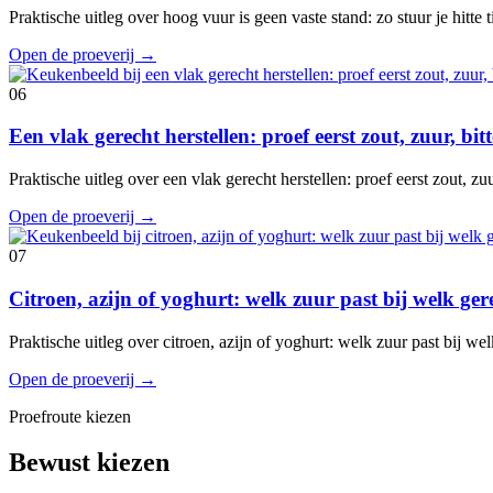
Praktische uitleg over hoog vuur is geen vaste stand: zo stuur je hitte
Open de proeverij
→
06
Een vlak gerecht herstellen: proef eerst zout, zuur, bi
Praktische uitleg over een vlak gerecht herstellen: proef eerst zout, z
Open de proeverij
→
07
Citroen, azijn of yoghurt: welk zuur past bij welk ger
Praktische uitleg over citroen, azijn of yoghurt: welk zuur past bij w
Open de proeverij
→
Proefroute kiezen
Bewust kiezen