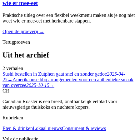
wie er mee-eet
Praktische uitleg over een flexibel weekmenu maken als je nog niet
weet wie er mee-eet met herkenbare stappen.
Open de proeverij
→
Terugproeven
Uit het archief
2 verhalen
Sushi bestellen in Zutphen gaat snel en zonder gedoe
2025-04-
25
→
Amerikaanse bbq arrangementen voor een authentieke smaak
van overzee
2025-10-15
→
CR
Canadian Roaster is een breed, onafhankelijk eetblad voor
nieuwsgierige thuiskoks en nuchtere kopers.
Rubrieken
Eten & drinken
Lokaal nieuws
Consument & reviews
Volg de publicatie