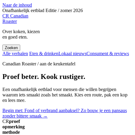
Naar de inhoud
Onafhankelijk eetblad
Editie / zomer 2026
CR
Canadian
Roaster
Over koken, kiezen
en goed eten.
Zoeken
Alle verhalen
Eten & drinken
Lokaal nieuws
Consument & reviews
Canadian Roaster / aan de keukentafel
Proef beter. Kook rustiger.
Een onafhankelijk eetblad voor mensen die willen begrijpen
waarom iets smaakt zoals het smaakt. Kies een route, pak een kop
en lees mee.
Begin met: Fond of verbrand aanbaksel? Zo bouw je een pansaus
zonder bittere smaak
→
CR
proef
opmerking
methode