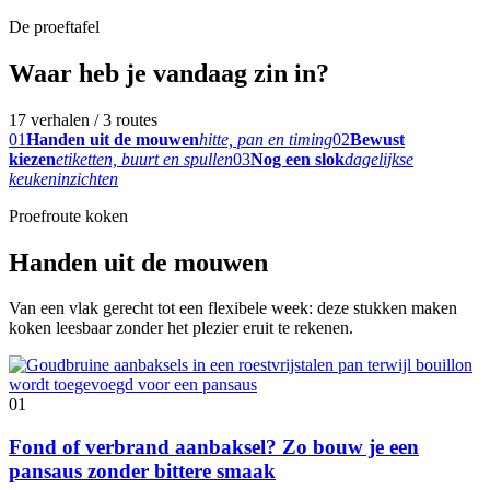
De proeftafel
Waar heb je vandaag zin in?
17 verhalen / 3 routes
01
Handen uit de mouwen
hitte, pan en timing
02
Bewust
kiezen
etiketten, buurt en spullen
03
Nog een slok
dagelijkse
keukeninzichten
Proefroute koken
Handen uit de mouwen
Van een vlak gerecht tot een flexibele week: deze stukken maken
koken leesbaar zonder het plezier eruit te rekenen.
01
Fond of verbrand aanbaksel? Zo bouw je een
pansaus zonder bittere smaak