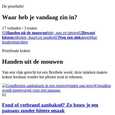
De proeftafel
Waar heb je vandaag zin in?
17 verhalen / 3 routes
01
Handen uit de mouwen
hitte, pan en timing
02
Bewust
kiezen
etiketten, buurt en spullen
03
Nog een slok
dagelijkse
keukeninzichten
Proefroute koken
Handen uit de mouwen
Van een vlak gerecht tot een flexibele week: deze stukken maken
koken leesbaar zonder het plezier eruit te rekenen.
01
Fond of verbrand aanbaksel? Zo bouw je een
pansaus zonder bittere smaak