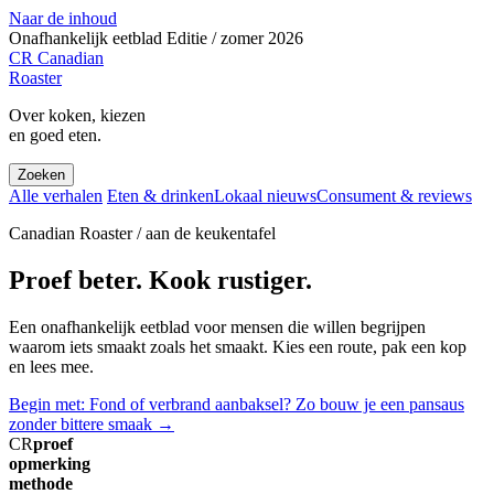
Naar de inhoud
Onafhankelijk eetblad
Editie / zomer 2026
CR
Canadian
Roaster
Over koken, kiezen
en goed eten.
Zoeken
Alle verhalen
Eten & drinken
Lokaal nieuws
Consument & reviews
Canadian Roaster / aan de keukentafel
Proef beter. Kook rustiger.
Een onafhankelijk eetblad voor mensen die willen begrijpen
waarom iets smaakt zoals het smaakt. Kies een route, pak een kop
en lees mee.
Begin met: Fond of verbrand aanbaksel? Zo bouw je een pansaus
zonder bittere smaak
→
CR
proef
opmerking
methode