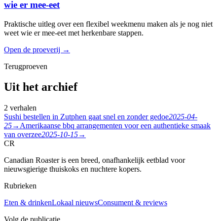
wie er mee-eet
Praktische uitleg over een flexibel weekmenu maken als je nog niet
weet wie er mee-eet met herkenbare stappen.
Open de proeverij
→
Terugproeven
Uit het archief
2 verhalen
Sushi bestellen in Zutphen gaat snel en zonder gedoe
2025-04-
25
→
Amerikaanse bbq arrangementen voor een authentieke smaak
van overzee
2025-10-15
→
CR
Canadian Roaster is een breed, onafhankelijk eetblad voor
nieuwsgierige thuiskoks en nuchtere kopers.
Rubrieken
Eten & drinken
Lokaal nieuws
Consument & reviews
Volg de publicatie