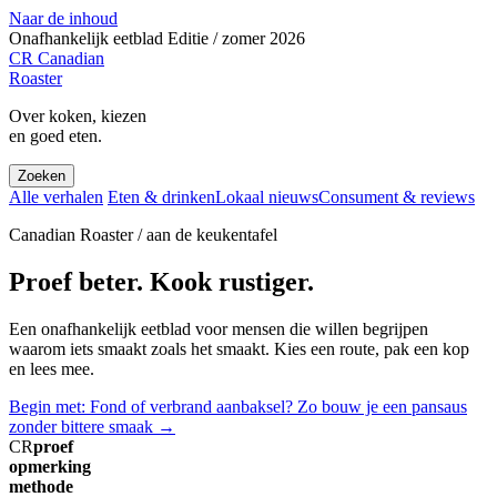
Naar de inhoud
Onafhankelijk eetblad
Editie / zomer 2026
CR
Canadian
Roaster
Over koken, kiezen
en goed eten.
Zoeken
Alle verhalen
Eten & drinken
Lokaal nieuws
Consument & reviews
Canadian Roaster / aan de keukentafel
Proef beter. Kook rustiger.
Een onafhankelijk eetblad voor mensen die willen begrijpen
waarom iets smaakt zoals het smaakt. Kies een route, pak een kop
en lees mee.
Begin met: Fond of verbrand aanbaksel? Zo bouw je een pansaus
zonder bittere smaak
→
CR
proef
opmerking
methode