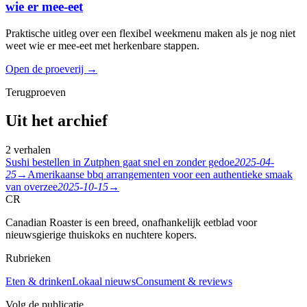
wie er mee-eet
Praktische uitleg over een flexibel weekmenu maken als je nog niet
weet wie er mee-eet met herkenbare stappen.
Open de proeverij
→
Terugproeven
Uit het archief
2 verhalen
Sushi bestellen in Zutphen gaat snel en zonder gedoe
2025-04-
25
→
Amerikaanse bbq arrangementen voor een authentieke smaak
van overzee
2025-10-15
→
CR
Canadian Roaster is een breed, onafhankelijk eetblad voor
nieuwsgierige thuiskoks en nuchtere kopers.
Rubrieken
Eten & drinken
Lokaal nieuws
Consument & reviews
Volg de publicatie