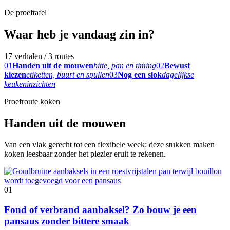
De proeftafel
Waar heb je vandaag zin in?
17 verhalen / 3 routes
01
Handen uit de mouwen
hitte, pan en timing
02
Bewust
kiezen
etiketten, buurt en spullen
03
Nog een slok
dagelijkse
keukeninzichten
Proefroute koken
Handen uit de mouwen
Van een vlak gerecht tot een flexibele week: deze stukken maken
koken leesbaar zonder het plezier eruit te rekenen.
01
Fond of verbrand aanbaksel? Zo bouw je een
pansaus zonder bittere smaak