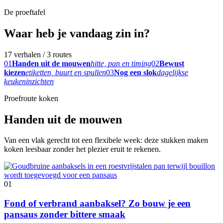
De proeftafel
Waar heb je vandaag zin in?
17 verhalen / 3 routes
01
Handen uit de mouwen
hitte, pan en timing
02
Bewust
kiezen
etiketten, buurt en spullen
03
Nog een slok
dagelijkse
keukeninzichten
Proefroute koken
Handen uit de mouwen
Van een vlak gerecht tot een flexibele week: deze stukken maken
koken leesbaar zonder het plezier eruit te rekenen.
01
Fond of verbrand aanbaksel? Zo bouw je een
pansaus zonder bittere smaak