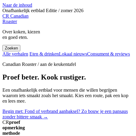
Naar de inhoud
Onafhankelijk eetblad
Editie / zomer 2026
CR
Canadian
Roaster
Over koken, kiezen
en goed eten.
Zoeken
Alle verhalen
Eten & drinken
Lokaal nieuws
Consument & reviews
Canadian Roaster / aan de keukentafel
Proef beter. Kook rustiger.
Een onafhankelijk eetblad voor mensen die willen begrijpen
waarom iets smaakt zoals het smaakt. Kies een route, pak een kop
en lees mee.
Begin met: Fond of verbrand aanbaksel? Zo bouw je een pansaus
zonder bittere smaak
→
CR
proef
opmerking
methode