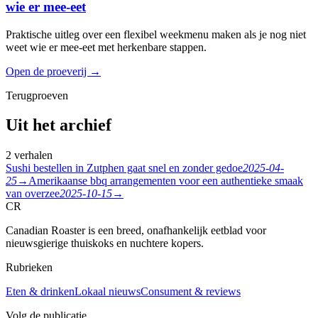
wie er mee-eet
Praktische uitleg over een flexibel weekmenu maken als je nog niet
weet wie er mee-eet met herkenbare stappen.
Open de proeverij
→
Terugproeven
Uit het archief
2 verhalen
Sushi bestellen in Zutphen gaat snel en zonder gedoe
2025-04-
25
→
Amerikaanse bbq arrangementen voor een authentieke smaak
van overzee
2025-10-15
→
CR
Canadian Roaster is een breed, onafhankelijk eetblad voor
nieuwsgierige thuiskoks en nuchtere kopers.
Rubrieken
Eten & drinken
Lokaal nieuws
Consument & reviews
Volg de publicatie