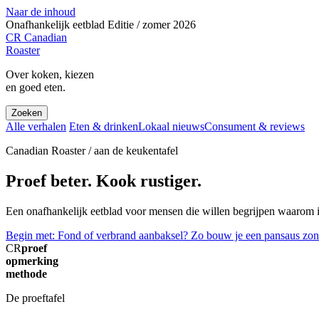
Naar de inhoud
Onafhankelijk eetblad
Editie / zomer 2026
CR
Canadian
Roaster
Over koken, kiezen
en goed eten.
Zoeken
Alle verhalen
Eten & drinken
Lokaal nieuws
Consument & reviews
Canadian Roaster / aan de keukentafel
Proef beter. Kook rustiger.
Een onafhankelijk eetblad voor mensen die willen begrijpen waarom ie
Begin met: Fond of verbrand aanbaksel? Zo bouw je een pansaus zon
CR
proef
opmerking
methode
De proeftafel