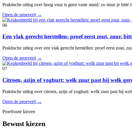
Praktische uitleg over hoog vuur is geen vaste stand: zo stuur je hitte
Open de proeverij
→
06
Een vlak gerecht herstellen: proef eerst zout, zuur, bi
Praktische uitleg over een vlak gerecht herstellen: proef eerst zout, z
Open de proeverij
→
07
Citroen, azijn of yoghurt: welk zuur past bij welk ger
Praktische uitleg over citroen, azijn of yoghurt: welk zuur past bij w
Open de proeverij
→
Proefroute kiezen
Bewust kiezen