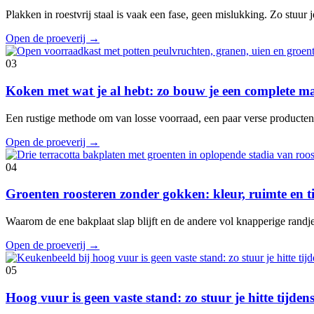
Plakken in roestvrij staal is vaak een fase, geen mislukking. Zo stuur je
Open de proeverij
→
03
Koken met wat je al hebt: zo bouw je een complete ma
Een rustige methode om van losse voorraad, een paar verse producte
Open de proeverij
→
04
Groenten roosteren zonder gokken: kleur, ruimte en 
Waarom de ene bakplaat slap blijft en de andere vol knapperige randje
Open de proeverij
→
05
Hoog vuur is geen vaste stand: zo stuur je hitte tijde