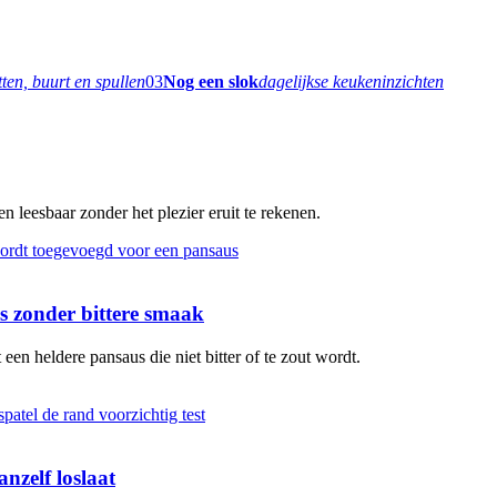
tten, buurt en spullen
03
Nog een slok
dagelijkse keukeninzichten
 leesbaar zonder het plezier eruit te rekenen.
 zonder bittere smaak
en heldere pansaus die niet bitter of te zout wordt.
nzelf loslaat