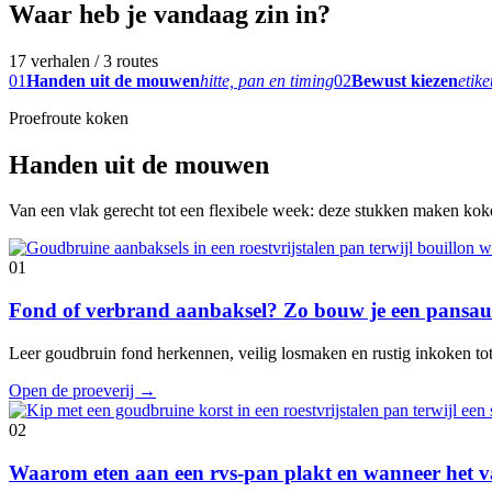
Waar heb je vandaag zin in?
17 verhalen / 3 routes
01
Handen uit de mouwen
hitte, pan en timing
02
Bewust kiezen
etike
Proefroute koken
Handen uit de mouwen
Van een vlak gerecht tot een flexibele week: deze stukken maken koken
01
Fond of verbrand aanbaksel? Zo bouw je een pansaus
Leer goudbruin fond herkennen, veilig losmaken en rustig inkoken tot e
Open de proeverij
→
02
Waarom eten aan een rvs-pan plakt en wanneer het va