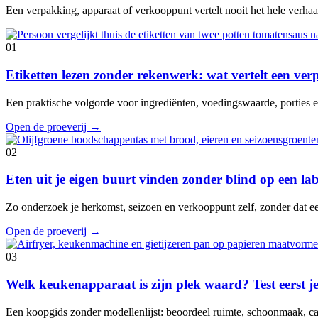
Een verpakking, apparaat of verkooppunt vertelt nooit het hele verhaal
01
Etiketten lezen zonder rekenwerk: wat vertelt een ve
Een praktische volgorde voor ingrediënten, voedingswaarde, porties en
Open de proeverij
→
02
Eten uit je eigen buurt vinden zonder blind op een lab
Zo onderzoek je herkomst, seizoen en verkooppunt zelf, zonder dat e
Open de proeverij
→
03
Welk keukenapparaat is zijn plek waard? Test eerst je
Een koopgids zonder modellenlijst: beoordeel ruimte, schoonmaak, cap