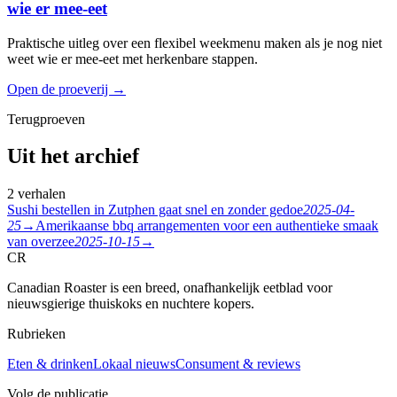
wie er mee-eet
Praktische uitleg over een flexibel weekmenu maken als je nog niet
weet wie er mee-eet met herkenbare stappen.
Open de proeverij
→
Terugproeven
Uit het archief
2 verhalen
Sushi bestellen in Zutphen gaat snel en zonder gedoe
2025-04-
25
→
Amerikaanse bbq arrangementen voor een authentieke smaak
van overzee
2025-10-15
→
CR
Canadian Roaster is een breed, onafhankelijk eetblad voor
nieuwsgierige thuiskoks en nuchtere kopers.
Rubrieken
Eten & drinken
Lokaal nieuws
Consument & reviews
Volg de publicatie