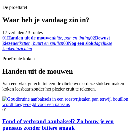
De proeftafel
Waar heb je vandaag zin in?
17 verhalen / 3 routes
01
Handen uit de mouwen
hitte, pan en timing
02
Bewust
kiezen
etiketten, buurt en spullen
03
Nog een slok
dagelijkse
keukeninzichten
Proefroute koken
Handen uit de mouwen
Van een vlak gerecht tot een flexibele week: deze stukken maken
koken leesbaar zonder het plezier eruit te rekenen.
01
Fond of verbrand aanbaksel? Zo bouw je een
pansaus zonder bittere smaak