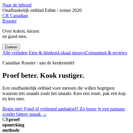
Naar de inhoud
Onafhankelijk eetblad
Editie / zomer 2026
CR
Canadian
Roaster
Over koken, kiezen
en goed eten.
Zoeken
Alle verhalen
Eten & drinken
Lokaal nieuws
Consument & reviews
Canadian Roaster / aan de keukentafel
Proef beter. Kook rustiger.
Een onafhankelijk eetblad voor mensen die willen begrijpen
waarom iets smaakt zoals het smaakt. Kies een route, pak een kop
en lees mee.
Begin met: Fond of verbrand aanbaksel? Zo bouw je een pansaus
zonder bittere smaak
→
CR
proef
opmerking
methode