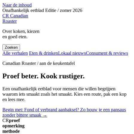
Naar de inhoud
Onafhankelijk eetblad
Editie / zomer 2026
CR
Canadian
Roaster
Over koken, kiezen
en goed eten.
Zoeken
Alle verhalen
Eten & drinken
Lokaal nieuws
Consument & reviews
Canadian Roaster / aan de keukentafel
Proef beter. Kook rustiger.
Een onafhankelijk eetblad voor mensen die willen begrijpen
waarom iets smaakt zoals het smaakt. Kies een route, pak een kop
en lees mee.
Begin met: Fond of verbrand aanbaksel? Zo bouw je een pansaus
zonder bittere smaak
→
CR
proef
opmerking
methode