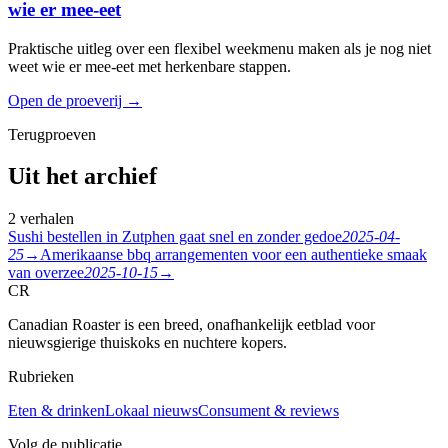
wie er mee-eet
Praktische uitleg over een flexibel weekmenu maken als je nog niet
weet wie er mee-eet met herkenbare stappen.
Open de proeverij
→
Terugproeven
Uit het archief
2 verhalen
Sushi bestellen in Zutphen gaat snel en zonder gedoe
2025-04-
25
→
Amerikaanse bbq arrangementen voor een authentieke smaak
van overzee
2025-10-15
→
CR
Canadian Roaster is een breed, onafhankelijk eetblad voor
nieuwsgierige thuiskoks en nuchtere kopers.
Rubrieken
Eten & drinken
Lokaal nieuws
Consument & reviews
Volg de publicatie