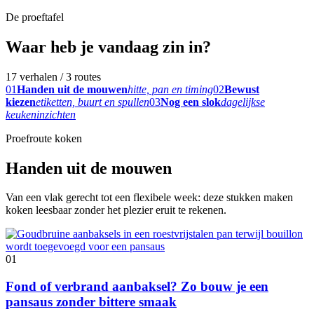
De proeftafel
Waar heb je vandaag zin in?
17 verhalen / 3 routes
01
Handen uit de mouwen
hitte, pan en timing
02
Bewust
kiezen
etiketten, buurt en spullen
03
Nog een slok
dagelijkse
keukeninzichten
Proefroute koken
Handen uit de mouwen
Van een vlak gerecht tot een flexibele week: deze stukken maken
koken leesbaar zonder het plezier eruit te rekenen.
01
Fond of verbrand aanbaksel? Zo bouw je een
pansaus zonder bittere smaak