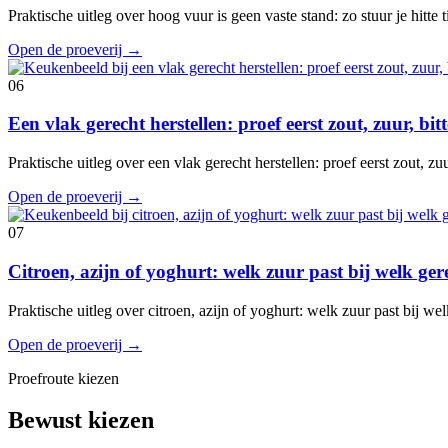
Praktische uitleg over hoog vuur is geen vaste stand: zo stuur je hitte
Open de proeverij
→
06
Een vlak gerecht herstellen: proef eerst zout, zuur, bi
Praktische uitleg over een vlak gerecht herstellen: proef eerst zout, z
Open de proeverij
→
07
Citroen, azijn of yoghurt: welk zuur past bij welk ger
Praktische uitleg over citroen, azijn of yoghurt: welk zuur past bij w
Open de proeverij
→
Proefroute kiezen
Bewust kiezen