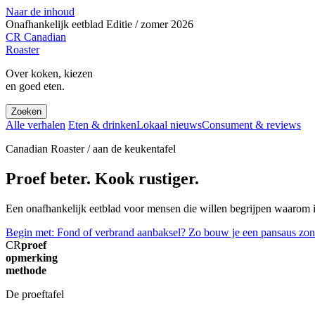
Naar de inhoud
Onafhankelijk eetblad
Editie / zomer 2026
CR
Canadian
Roaster
Over koken, kiezen
en goed eten.
Zoeken
Alle verhalen
Eten & drinken
Lokaal nieuws
Consument & reviews
Canadian Roaster / aan de keukentafel
Proef beter. Kook rustiger.
Een onafhankelijk eetblad voor mensen die willen begrijpen waarom ie
Begin met: Fond of verbrand aanbaksel? Zo bouw je een pansaus zon
CR
proef
opmerking
methode
De proeftafel