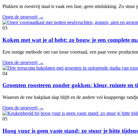
Plakken in roestvrij staal is vaak een fase, geen mislukking. Zo stuur je
Open de proeverij
→
03
Koken met wat je al hebt: zo bouw je een complete ma
Een rustige methode om van losse voorraad, een paar verse producte
Open de proeverij
→
04
Groenten roosteren zonder gokken: kleur, ruimte en 
Waarom de ene bakplaat slap blijft en de andere vol knapperige randje
Open de proeverij
→
05
Hoog vuur is geen vaste stand: zo stuur je hitte tijde