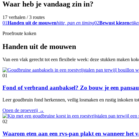
Waar heb je vandaag zin in?
17 verhalen / 3 routes
01
Handen uit de mouwen
hitte, pan en timing
02
Bewust kiezen
etike
Proefroute koken
Handen uit de mouwen
Van een vlak gerecht tot een flexibele week: deze stukken maken koken
01
Fond of verbrand aanbaksel? Zo bouw je een pansaus
Leer goudbruin fond herkennen, veilig losmaken en rustig inkoken tot e
Open de proeverij
→
02
Waarom eten aan een rvs-pan plakt en wanneer het va