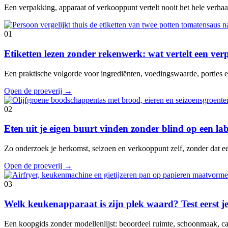
Een verpakking, apparaat of verkooppunt vertelt nooit het hele verhaal
01
Etiketten lezen zonder rekenwerk: wat vertelt een ve
Een praktische volgorde voor ingrediënten, voedingswaarde, porties en
Open de proeverij
→
02
Eten uit je eigen buurt vinden zonder blind op een lab
Zo onderzoek je herkomst, seizoen en verkooppunt zelf, zonder dat e
Open de proeverij
→
03
Welk keukenapparaat is zijn plek waard? Test eerst je
Een koopgids zonder modellenlijst: beoordeel ruimte, schoonmaak, cap