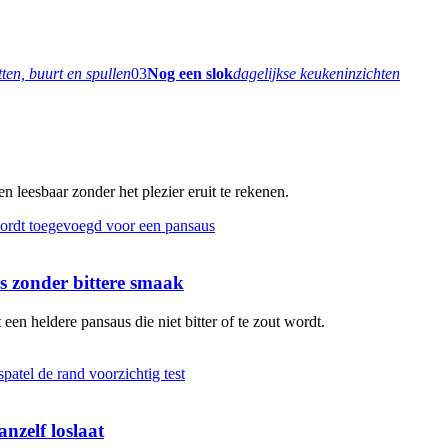
tten, buurt en spullen
03
Nog een slok
dagelijkse keukeninzichten
 leesbaar zonder het plezier eruit te rekenen.
 zonder bittere smaak
en heldere pansaus die niet bitter of te zout wordt.
nzelf loslaat