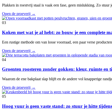
Plakken in roestvrij staal is vaak een fase, geen mislukking. Zo stuur je
Open de proeverij
→
03
Koken met wat je al hebt: zo bouw je een complete ma
Een rustige methode om van losse voorraad, een paar verse producte
Open de proeverij
→
04
Groenten roosteren zonder gokken: kleur, ruimte en 
Waarom de ene bakplaat slap blijft en de andere vol knapperige randje
Open de proeverij
→
05
Hoog vuur is geen vaste stand: zo stuur je hitte tijde