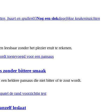
tten, buurt en spullen
03
Nog een slok
dagelijkse keukeninzichten
 leesbaar zonder het plezier eruit te rekenen.
 zonder bittere smaak
en heldere pansaus die niet bitter of te zout wordt.
nzelf loslaat