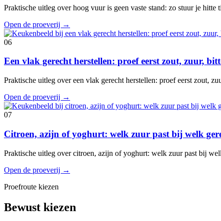
Praktische uitleg over hoog vuur is geen vaste stand: zo stuur je hitte
Open de proeverij
→
06
Een vlak gerecht herstellen: proef eerst zout, zuur, bi
Praktische uitleg over een vlak gerecht herstellen: proef eerst zout, z
Open de proeverij
→
07
Citroen, azijn of yoghurt: welk zuur past bij welk ger
Praktische uitleg over citroen, azijn of yoghurt: welk zuur past bij w
Open de proeverij
→
Proefroute kiezen
Bewust kiezen