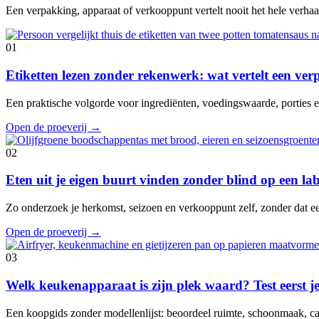
Een verpakking, apparaat of verkooppunt vertelt nooit het hele verhaal
01
Etiketten lezen zonder rekenwerk: wat vertelt een ve
Een praktische volgorde voor ingrediënten, voedingswaarde, porties en
Open de proeverij
→
02
Eten uit je eigen buurt vinden zonder blind op een lab
Zo onderzoek je herkomst, seizoen en verkooppunt zelf, zonder dat e
Open de proeverij
→
03
Welk keukenapparaat is zijn plek waard? Test eerst je
Een koopgids zonder modellenlijst: beoordeel ruimte, schoonmaak, cap