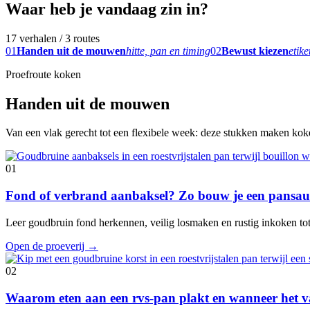
Waar heb je vandaag zin in?
17 verhalen / 3 routes
01
Handen uit de mouwen
hitte, pan en timing
02
Bewust kiezen
etike
Proefroute koken
Handen uit de mouwen
Van een vlak gerecht tot een flexibele week: deze stukken maken koken
01
Fond of verbrand aanbaksel? Zo bouw je een pansaus
Leer goudbruin fond herkennen, veilig losmaken en rustig inkoken tot e
Open de proeverij
→
02
Waarom eten aan een rvs-pan plakt en wanneer het va