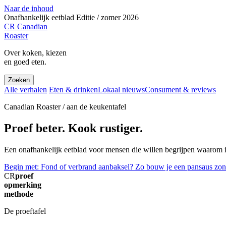
Naar de inhoud
Onafhankelijk eetblad
Editie / zomer 2026
CR
Canadian
Roaster
Over koken, kiezen
en goed eten.
Zoeken
Alle verhalen
Eten & drinken
Lokaal nieuws
Consument & reviews
Canadian Roaster / aan de keukentafel
Proef beter. Kook rustiger.
Een onafhankelijk eetblad voor mensen die willen begrijpen waarom ie
Begin met: Fond of verbrand aanbaksel? Zo bouw je een pansaus zon
CR
proef
opmerking
methode
De proeftafel