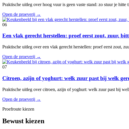
Praktische uitleg over hoog vuur is geen vaste stand: zo stuur je hitte
Open de proeverij
→
06
Een vlak gerecht herstellen: proef eerst zout, zuur, bi
Praktische uitleg over een vlak gerecht herstellen: proef eerst zout, z
Open de proeverij
→
07
Citroen, azijn of yoghurt: welk zuur past bij welk ger
Praktische uitleg over citroen, azijn of yoghurt: welk zuur past bij w
Open de proeverij
→
Proefroute kiezen
Bewust kiezen