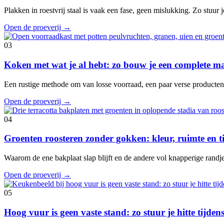
Plakken in roestvrij staal is vaak een fase, geen mislukking. Zo stuur je
Open de proeverij
→
03
Koken met wat je al hebt: zo bouw je een complete ma
Een rustige methode om van losse voorraad, een paar verse producte
Open de proeverij
→
04
Groenten roosteren zonder gokken: kleur, ruimte en 
Waarom de ene bakplaat slap blijft en de andere vol knapperige randje
Open de proeverij
→
05
Hoog vuur is geen vaste stand: zo stuur je hitte tijde