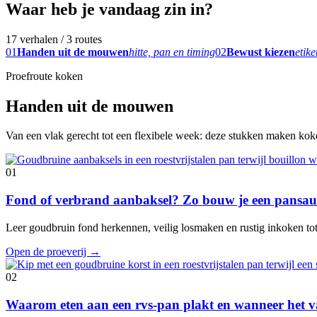
Waar heb je vandaag zin in?
17 verhalen / 3 routes
01
Handen uit de mouwen
hitte, pan en timing
02
Bewust kiezen
etike
Proefroute koken
Handen uit de mouwen
Van een vlak gerecht tot een flexibele week: deze stukken maken koken
01
Fond of verbrand aanbaksel? Zo bouw je een pansaus
Leer goudbruin fond herkennen, veilig losmaken en rustig inkoken tot e
Open de proeverij
→
02
Waarom eten aan een rvs-pan plakt en wanneer het va