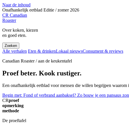
Naar de inhoud
Onafhankelijk eetblad
Editie / zomer 2026
CR
Canadian
Roaster
Over koken, kiezen
en goed eten.
Zoeken
Alle verhalen
Eten & drinken
Lokaal nieuws
Consument & reviews
Canadian Roaster / aan de keukentafel
Proef beter. Kook rustiger.
Een onafhankelijk eetblad voor mensen die willen begrijpen waarom ie
Begin met: Fond of verbrand aanbaksel? Zo bouw je een pansaus zon
CR
proef
opmerking
methode
De proeftafel