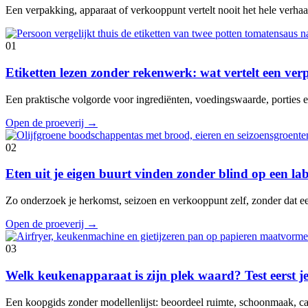
Een verpakking, apparaat of verkooppunt vertelt nooit het hele verhaal
01
Etiketten lezen zonder rekenwerk: wat vertelt een ve
Een praktische volgorde voor ingrediënten, voedingswaarde, porties en
Open de proeverij
→
02
Eten uit je eigen buurt vinden zonder blind op een lab
Zo onderzoek je herkomst, seizoen en verkooppunt zelf, zonder dat e
Open de proeverij
→
03
Welk keukenapparaat is zijn plek waard? Test eerst je
Een koopgids zonder modellenlijst: beoordeel ruimte, schoonmaak, cap