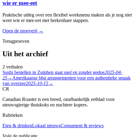
wie er mee-eet
Praktische uitleg over een flexibel weekmenu maken als je nog niet
weet wie er mee-eet met herkenbare stappen.
Open de proeverij
→
Terugproeven
Uit het archief
2 verhalen
Sushi bestellen in Zutphen gaat snel en zonder gedoe
2025-04-
25
→
Amerikaanse bbq arrangementen voor een authentieke smaak
van overzee
2025-10-15
→
CR
Canadian Roaster is een breed, onafhankelijk eetblad voor
nieuwsgierige thuiskoks en nuchtere kopers.
Rubrieken
Eten & drinken
Lokaal nieuws
Consument & reviews
Volg de publicatie