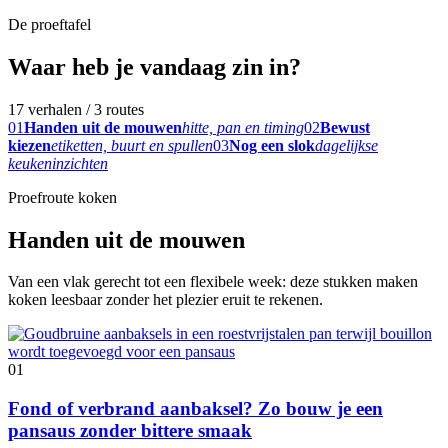
De proeftafel
Waar heb je vandaag zin in?
17 verhalen / 3 routes
01
Handen uit de mouwen
hitte, pan en timing
02
Bewust
kiezen
etiketten, buurt en spullen
03
Nog een slok
dagelijkse
keukeninzichten
Proefroute koken
Handen uit de mouwen
Van een vlak gerecht tot een flexibele week: deze stukken maken
koken leesbaar zonder het plezier eruit te rekenen.
01
Fond of verbrand aanbaksel? Zo bouw je een
pansaus zonder bittere smaak