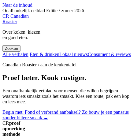
Naar de inhoud
Onafhankelijk eetblad
Editie / zomer 2026
CR
Canadian
Roaster
Over koken, kiezen
en goed eten.
Zoeken
Alle verhalen
Eten & drinken
Lokaal nieuws
Consument & reviews
Canadian Roaster / aan de keukentafel
Proef beter. Kook rustiger.
Een onafhankelijk eetblad voor mensen die willen begrijpen
waarom iets smaakt zoals het smaakt. Kies een route, pak een kop
en lees mee.
Begin met: Fond of verbrand aanbaksel? Zo bouw je een pansaus
zonder bittere smaak
→
CR
proef
opmerking
methode