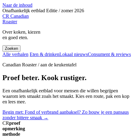
Naar de inhoud
Onafhankelijk eetblad
Editie / zomer 2026
CR
Canadian
Roaster
Over koken, kiezen
en goed eten.
Zoeken
Alle verhalen
Eten & drinken
Lokaal nieuws
Consument & reviews
Canadian Roaster / aan de keukentafel
Proef beter. Kook rustiger.
Een onafhankelijk eetblad voor mensen die willen begrijpen
waarom iets smaakt zoals het smaakt. Kies een route, pak een kop
en lees mee.
Begin met: Fond of verbrand aanbaksel? Zo bouw je een pansaus
zonder bittere smaak
→
CR
proef
opmerking
methode