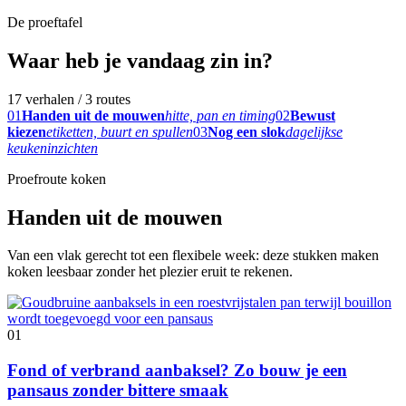
De proeftafel
Waar heb je vandaag zin in?
17 verhalen / 3 routes
01
Handen uit de mouwen
hitte, pan en timing
02
Bewust
kiezen
etiketten, buurt en spullen
03
Nog een slok
dagelijkse
keukeninzichten
Proefroute koken
Handen uit de mouwen
Van een vlak gerecht tot een flexibele week: deze stukken maken
koken leesbaar zonder het plezier eruit te rekenen.
01
Fond of verbrand aanbaksel? Zo bouw je een
pansaus zonder bittere smaak