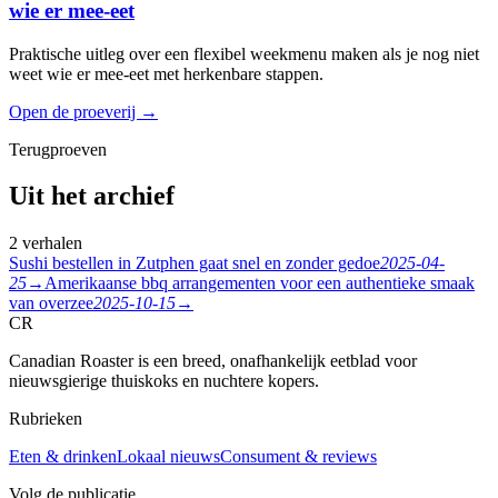
wie er mee-eet
Praktische uitleg over een flexibel weekmenu maken als je nog niet
weet wie er mee-eet met herkenbare stappen.
Open de proeverij
→
Terugproeven
Uit het archief
2 verhalen
Sushi bestellen in Zutphen gaat snel en zonder gedoe
2025-04-
25
→
Amerikaanse bbq arrangementen voor een authentieke smaak
van overzee
2025-10-15
→
CR
Canadian Roaster is een breed, onafhankelijk eetblad voor
nieuwsgierige thuiskoks en nuchtere kopers.
Rubrieken
Eten & drinken
Lokaal nieuws
Consument & reviews
Volg de publicatie