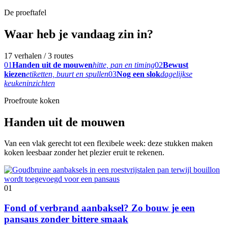
De proeftafel
Waar heb je vandaag zin in?
17 verhalen / 3 routes
01
Handen uit de mouwen
hitte, pan en timing
02
Bewust
kiezen
etiketten, buurt en spullen
03
Nog een slok
dagelijkse
keukeninzichten
Proefroute koken
Handen uit de mouwen
Van een vlak gerecht tot een flexibele week: deze stukken maken
koken leesbaar zonder het plezier eruit te rekenen.
01
Fond of verbrand aanbaksel? Zo bouw je een
pansaus zonder bittere smaak