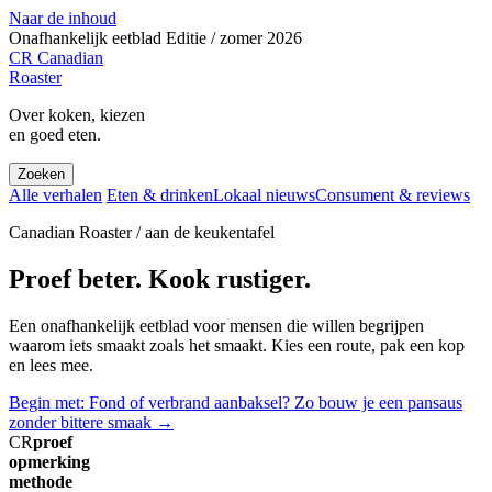
Naar de inhoud
Onafhankelijk eetblad
Editie / zomer 2026
CR
Canadian
Roaster
Over koken, kiezen
en goed eten.
Zoeken
Alle verhalen
Eten & drinken
Lokaal nieuws
Consument & reviews
Canadian Roaster / aan de keukentafel
Proef beter. Kook rustiger.
Een onafhankelijk eetblad voor mensen die willen begrijpen
waarom iets smaakt zoals het smaakt. Kies een route, pak een kop
en lees mee.
Begin met: Fond of verbrand aanbaksel? Zo bouw je een pansaus
zonder bittere smaak
→
CR
proef
opmerking
methode