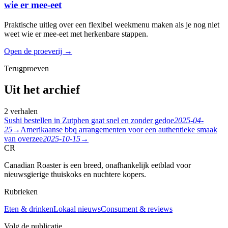
wie er mee-eet
Praktische uitleg over een flexibel weekmenu maken als je nog niet
weet wie er mee-eet met herkenbare stappen.
Open de proeverij
→
Terugproeven
Uit het archief
2 verhalen
Sushi bestellen in Zutphen gaat snel en zonder gedoe
2025-04-
25
→
Amerikaanse bbq arrangementen voor een authentieke smaak
van overzee
2025-10-15
→
CR
Canadian Roaster is een breed, onafhankelijk eetblad voor
nieuwsgierige thuiskoks en nuchtere kopers.
Rubrieken
Eten & drinken
Lokaal nieuws
Consument & reviews
Volg de publicatie